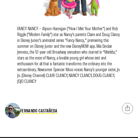
FANCY NANCY – Alyson Hannigan (“How I Met Your Mother”) and Rob
Riggle (“Modern Family”) star as Nancy’s parents Claire and Doug Clancy
in Disney Junior’s animated series “Fancy Nancy,” premiering this
summer on Disney Junior and the new DisneyNOW app. Mia Sinclair
Jenness, the 12-year-old Broadway sensation who starred in “Matilda,”
stars as the voice of Nancy, a lovable young girl whose zest and
enthusiasm for all that is fantastic transforms the ordinary into the
extraordinary. Newcomer Spencer Moss voices Nancy’s younger sister, Jo
Jo. (Disney Channel) CLAIR CLANCY, NANCY CLANCY, DOUG CLANCY,
JOJO CLANCY
FERNANDO CASTAÑEDA