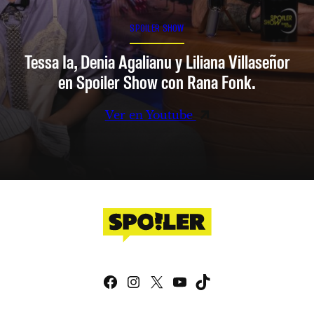
SPOILER SHOW
Tessa Ia, Denia Agalianu y Liliana Villaseñor
en Spoiler Show con Rana Fonk.
Ver en Youtube
Facebook
Instagram
X
YouTube
TikTok