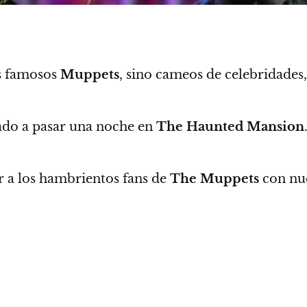
os famosos
Muppets
, sino
cameos de celebridades,
tado a pasar una noche en
The
Haunted Mansion
er a los hambrientos fans de
The Muppets
con nue