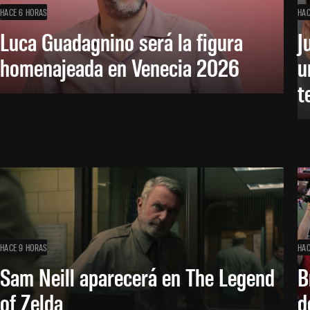
HACE 6 HORAS
HAC
Luca Guadagnino será la figura
J
homenajeada en Venecia 2026
u
t
HACE 9 HORAS
HAC
Sam Neill aparecerá en The Legend
B
of Zelda
d