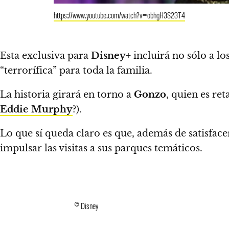
https://www.youtube.com/watch?v=obhgH3S23T4
Esta exclusiva para
Disney+
incluirá no sólo a l
“terrorífica” para toda la familia
.
La historia girará en torno a
Gonzo
, quien es re
Eddie Murphy
?).
Lo que sí queda claro es que, además de satisfac
impulsar las visitas a sus parques temáticos.
© Disney