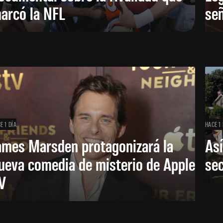
arcó la NFL
señ
E 1 DÍA
HACE 1 
ames Marsden protagonizará la
Así
ueva comedia de misterio de Apple
se
V