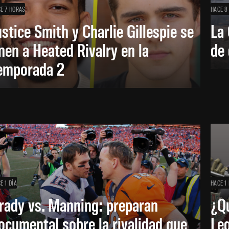
E 7 HORAS
HACE 8
ustice Smith y Charlie Gillespie se
La 
nen a Heated Rivalry en la
de 
emporada 2
E 1 DÍA
HACE 1 
rady vs. Manning: preparan
¿Q
ocumental sobre la rivalidad que
Leg