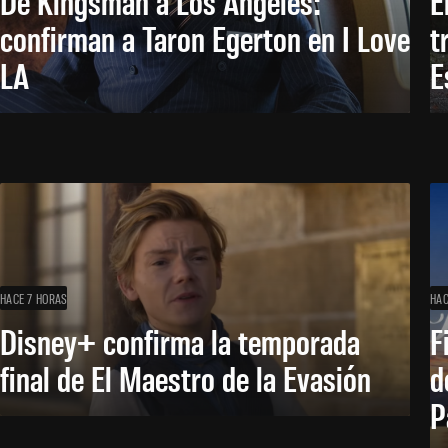
De Kingsman a Los Ángeles:
E
confirman a Taron Egerton en I Love
t
LA
E
HACE 7 HORAS
HAC
Disney+ confirma la temporada
F
final de El Maestro de la Evasión
d
P