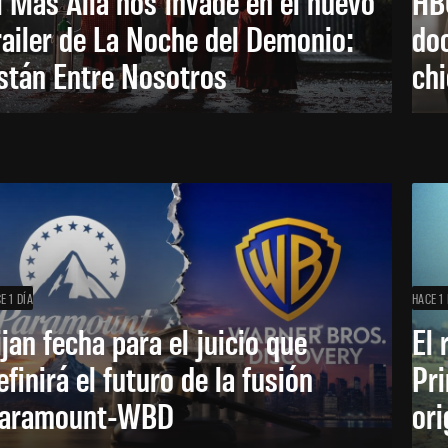
l Más Allá nos invade en el nuevo
HB
railer de La Noche del Demonio:
do
stán Entre Nosotros
ch
E 1 DÍA
HACE 1 
ijan fecha para el juicio que
El 
efinirá el futuro de la fusión
Pri
aramount-WBD
ori