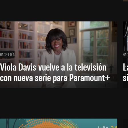
HACE 1 DÍA
HAC
Viola Davis vuelve a la televisión
L
con nueva serie para Paramount+
s