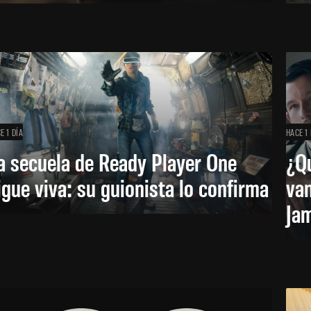
E 1 DÍA
HACE 1 
a secuela de Ready Player One
¿Qu
igue viva: su guionista lo confirma
van
Ja