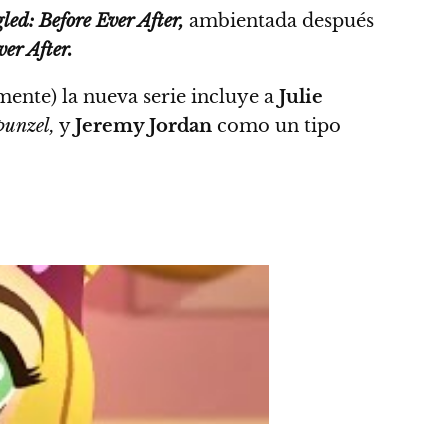
ed: Before Ever After,
ambientada después
er After.
ente) la nueva serie incluye a
Julie
unzel,
y
Jeremy Jordan
como un tipo