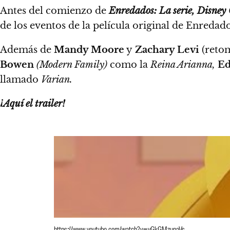
Antes del comienzo de
Enredados: La serie,
Disney
de los eventos de la película original de Enredad
Además de
Mandy Moore
y
Zachary Levi
(retom
Bowen
(Modern Family)
como la
Reina Arianna,
Ed
llamado
Varian.
¡Aquí el trailer!
https://www.youtube.com/watch?v=yGkGMzupaVs