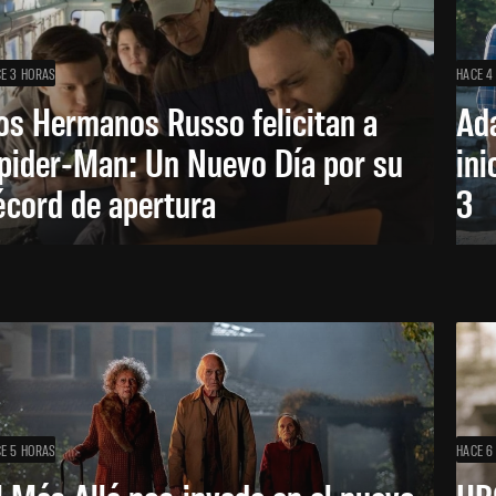
E 3 HORAS
HACE 4
os Hermanos Russo felicitan a
Ada
pider-Man: Un Nuevo Día por su
ini
écord de apertura
3
E 5 HORAS
HACE 6