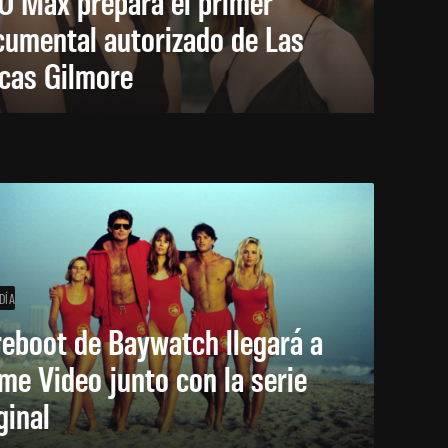
O Max prepara el primer
cumental autorizado de Las
icas Gilmore
DÍA
reboot de Baywatch llegará a
me Video junto con la serie
ginal