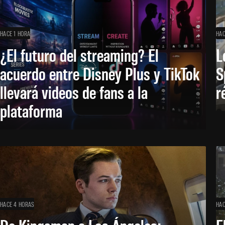
HACE 1 HORA
HAC
¿El futuro del streaming? El
L
acuerdo entre Disney Plus y TikTok
S
llevará videos de fans a la
r
plataforma
HACE 4 HORAS
HAC