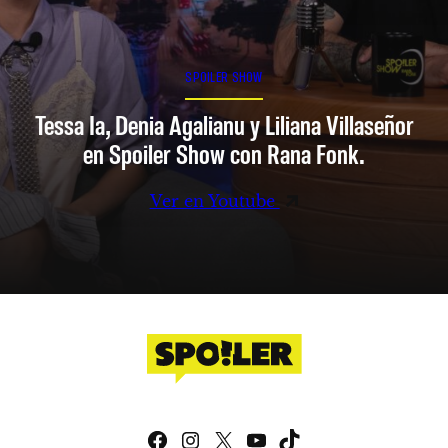
SPOILER SHOW
Tessa Ia, Denia Agalianu y Liliana Villaseñor
en Spoiler Show con Rana Fonk.
Ver en Youtube
Facebook
Instagram
X
YouTube
TikTok