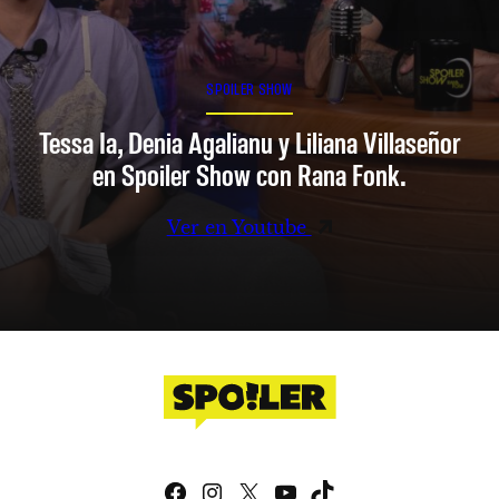
SPOILER SHOW
Tessa Ia, Denia Agalianu y Liliana Villaseñor
en Spoiler Show con Rana Fonk.
Ver en Youtube
Facebook
Instagram
X
YouTube
TikTok