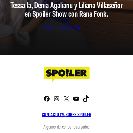
Tessa Ia, Denia Agalianu y Liliana Villaseñor
en Spoiler Show con Rana Fonk.
Ver en Youtube
Facebook
Instagram
X
YouTube
TikTok
CONTACTO
TYC
SOBRE SPOILER
Algunos derechos reservados