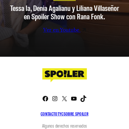
Tessa Ia, Denia Agalianu y Liliana Villaseñor
en Spoiler Show con Rana Fonk.
Ver en Youtube
Facebook
Instagram
X
YouTube
TikTok
CONTACTO
TYC
SOBRE SPOILER
Algunos derechos reservados