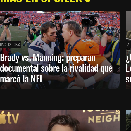
HACE 12 HORAS
HAC
Brady vs. Manning: preparan
¿
documental sobre la rivalidad que
L
marcó la NFL
s