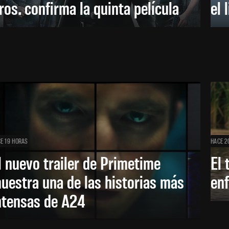
ros. confirma la quinta película
el 
E 19 HORAS
HACE 2
l nuevo trailer de Primetime
El 
uestra una de las historias más
enf
ntensas de A24