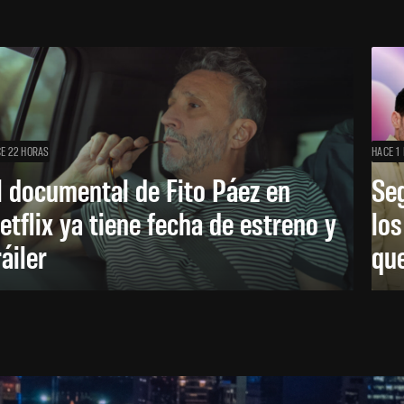
E 22 HORAS
HACE 1 
l documental de Fito Páez en
Se
etflix ya tiene fecha de estreno y
lo
ráiler
que