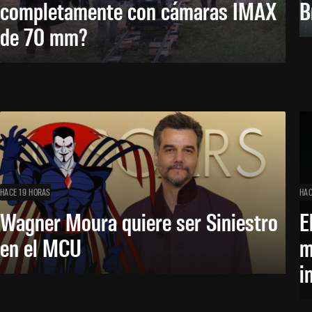
completamente con cámaras IMAX
B
de 70 mm?
HACE 19 HORAS
HAC
Wagner Moura quiere ser Siniestro
E
en el MCU
m
i