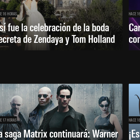
E 16 HORAS
HACE 1
sí fue la celebración de la boda
Car
ecreta de Zendaya y Tom Holland
con
E 17 HORAS
HACE 1
a saga Matrix continuará: Warner
¡Es