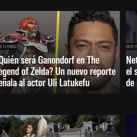
E 13 HORAS
HACE 1
Quién será Ganondorf en The
Net
egend of Zelda? Un nuevo reporte
el 
eñala al actor Uli Latukefu
de 