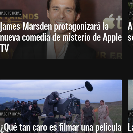
HACE 15 HORAS
HAC
James Marsden protagonizará la
A
nueva comedia de misterio de Apple
s
TV
HACE 17 HORAS
HAC
¿Qué tan caro es filmar una película
L