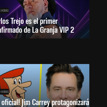
6 HORAS
los Trejo es el primer
firmado de La Granja VIP 2
8 HORAS
 oficial! Jim Carrey protagonizará