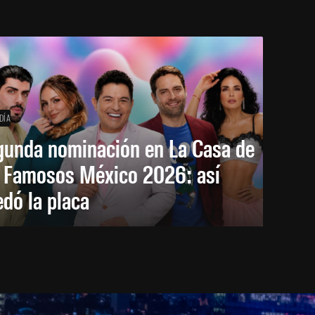
DÍA
gunda nominación en La Casa de
s Famosos México 2026: así
dó la placa