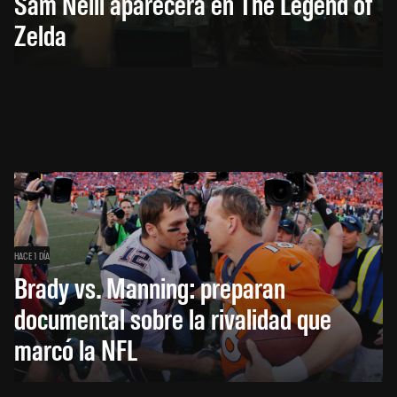
Sam Neill aparecerá en The Legend of
Zelda
HACE 1 DÍA
Brady vs. Manning: preparan
documental sobre la rivalidad que
marcó la NFL