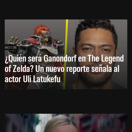
HACE 1 DÍA
¿Quién será Ganondorf en The Legend
of Zelda? Un nuevo reporte señala al
actor Uli Latukefu