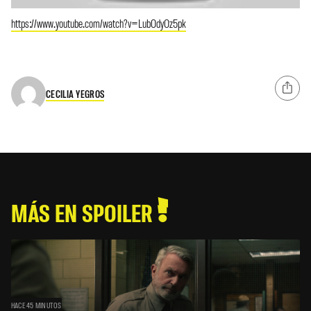
https://www.youtube.com/watch?v=LubOdyOz5pk
CECILIA YEGROS
MÁS EN SPOILER
HACE 45 MINUTOS