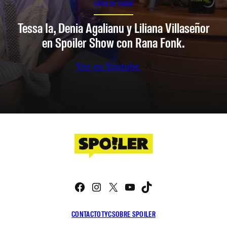
SPOILER SHOW
Tessa Ia, Denia Agalianu y Liliana Villaseñor
en Spoiler Show con Rana Fonk.
Ver en Youtube
Facebook
Instagram
X
YouTube
TikTok
CONTACTO
TYC
SOBRE SPOILER