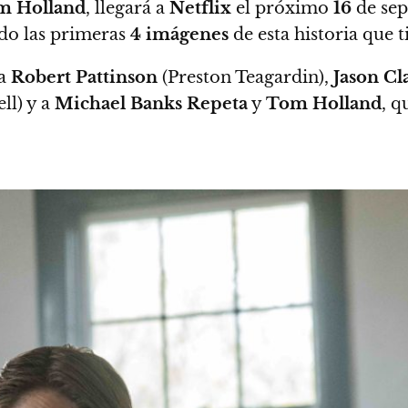
m Holland
, llegará a
Netflix
el próximo
16
de sep
ado las primeras
4 imágenes
de esta historia que t
 a
Robert Pattinson
(Preston Teagardin),
Jason Cl
ll) y a
Michael Banks Repeta
y
Tom Holland
, q