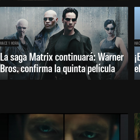
HACE 1 HORA
HAC
La saga Matrix continuará: Warner
¡
Bros. confirma la quinta película
e