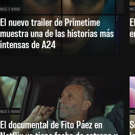
HACE 3 HORAS
HAC
El nuevo trailer de Primetime
E
muestra una de las historias más
e
intensas de A24
HACE 5 HORAS
HAC
El documental de Fito Páez en
S