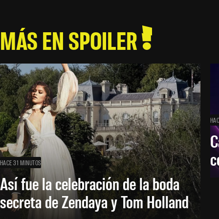
MÁS EN SPOILER
HAC
C
c
HACE 31 MINUTOS
Así fue la celebración de la boda
secreta de Zendaya y Tom Holland