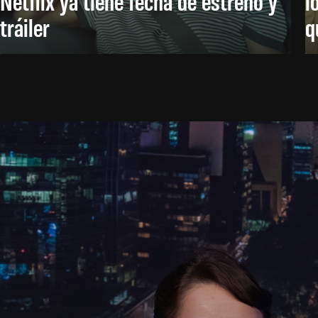
Netflix ya tiene fecha de estreno y
l
tráiler
q