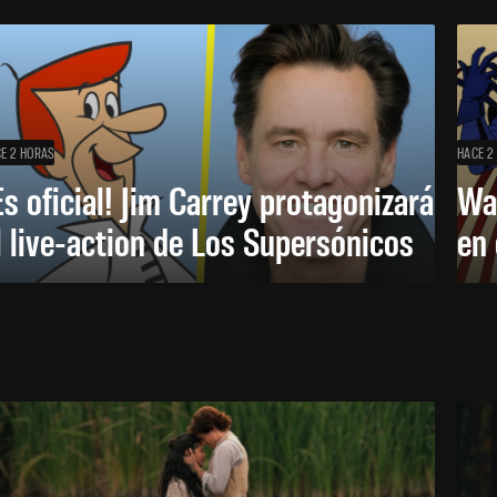
E 2 HORAS
HACE 2
Es oficial! Jim Carrey protagonizará
Wa
l live-action de Los Supersónicos
en