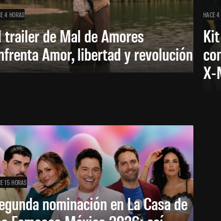
E 4 HORAS
HACE 4
l trailer de Mal de Amores
Kit
nfrenta Amor, libertad y revolución
con
X-
E 15 HORAS
egunda nominación en La Casa de