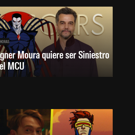
 HORAS
gner Moura quiere ser Siniestro
 el MCU