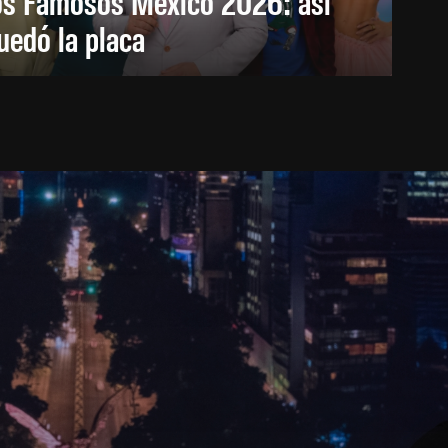
os Famosos México 2026: así
uedó la placa