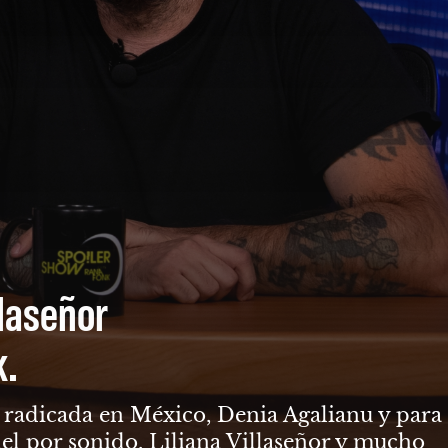
llaseñor
k.
ga radicada en México, Denia Agalianu y para
el por sonido, Liliana Villaseñor y mucho