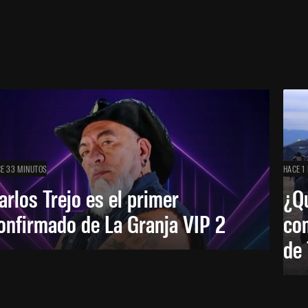
E 33 MINUTOS
HACE 1
arlos Trejo es el primer
¿Qu
onfirmado de La Granja VIP 2
co
de