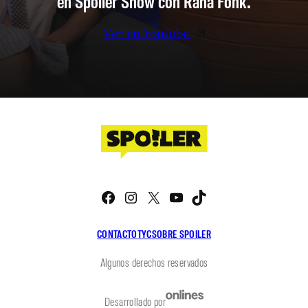
en Spoiler Show con Rana Fonk.
Ver en Youtube
Facebook
Instagram
X
YouTube
TikTok
CONTACTO
TYC
SOBRE SPOILER
Algunos derechos reservados
Desarrollado por