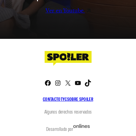
Ver en Youtube
Facebook
Instagram
X
YouTube
TikTok
CONTACTO
TYC
SOBRE SPOILER
Algunos derechos reservados
Desarrollado por