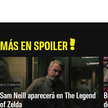
MÁS EN SPOILER
HACE 22 MINUTOS
HAC
Sam Neill aparecerá en The Legend
B
of Zelda
d