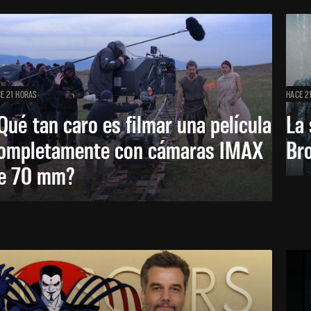
E 21 HORAS
HACE 2
Qué tan caro es filmar una película
La 
ompletamente con cámaras IMAX
Bro
e 70 mm?