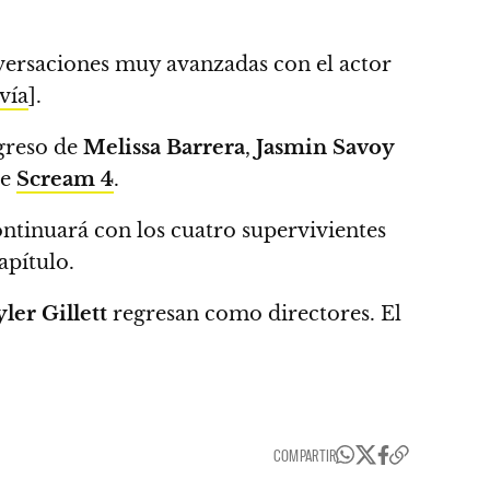
versaciones muy avanzadas con el actor
vía
].
egreso de
Melissa Barrera
,
Jasmin Savoy
de
Scream 4
.
continuará con los cuatro supervivientes
pítulo.
ler Gillett
regresan como directores. El
COMPARTIR