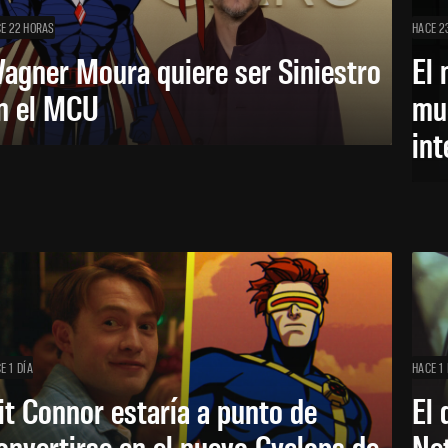
E 22 HORAS
HACE 2
agner Moura quiere ser Siniestro
El 
n el MCU
mue
in
E 1 DÍA
HACE 1 
it Connor estaría a punto de
El 
onvertirse en el nuevo Cyclops de
Net