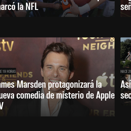
arcó la NFL
señ
E 19 HORAS
HACE 2
ames Marsden protagonizará la
Así
ueva comedia de misterio de Apple
se
V