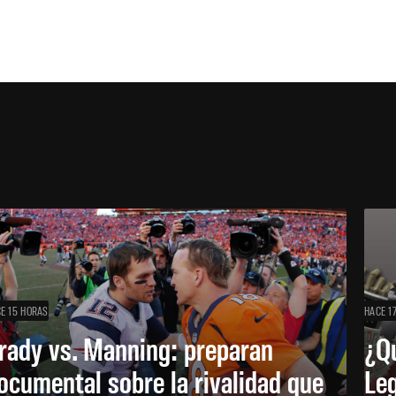
E 15 HORAS
HACE 1
rady vs. Manning: preparan
¿Q
ocumental sobre la rivalidad que
Leg