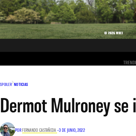
TREND
SPOILER
NOTICIAS
Dermot Mulroney se i
POR
FERNANDO CASTAÑEDA
–
3 DE JUNIO, 2022