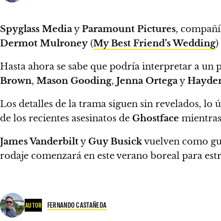
Spyglass Media
y
Paramount Pictures
, compañí
Dermot Mulroney
(
My Best Friend’s Wedding
)
Hasta ahora se sabe que podría interpretar a un 
Brown
,
Mason Gooding
,
Jenna Ortega
y
Hayden
Los detalles de la trama siguen sin revelados, lo
de los recientes asesinatos de
Ghostface
mientras
James Vanderbilt
y
Guy Busick
vuelven como gui
rodaje comenzará en este verano boreal para est
FERNANDO CASTAÑEDA
AUTOR