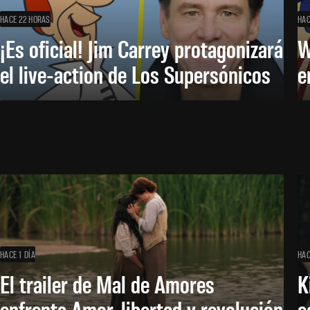
HACE 22 HORAS
HAC
¡Es oficial! Jim Carrey protagonizará
W
el live-action de Los Supersónicos
e
HACE 1 DÍA
HAC
El trailer de Mal de Amores
K
enfrenta Amor, libertad y revolución
c