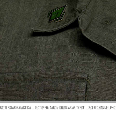
BATTLESTAR GALACTICA — PICTURED: AARON DOUGLAS AS TYROL — SCI FI CHANNEL PHO