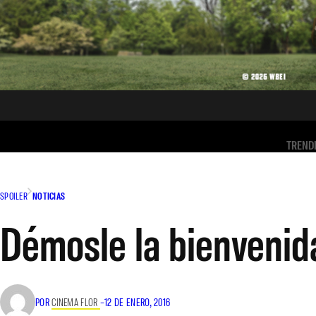
TREND
SPOILER
NOTICIAS
Démosle la bienvenida
POR
CINEMA FLOR
–
12 DE ENERO, 2016