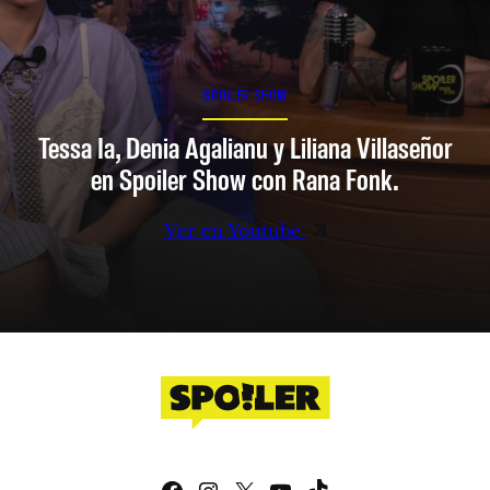
SPOILER SHOW
Tessa Ia, Denia Agalianu y Liliana Villaseñor
en Spoiler Show con Rana Fonk.
Ver en Youtube
Facebook
Instagram
X
YouTube
TikTok