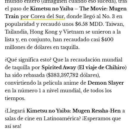
mundo entero (¡imaginen cuando eso suceda), tras
el paso de
Kimetsu no Yaiba – The Movie: Mugen
Train
por Corea del Sur,
donde llegó al No. 3 en
popularidad y recaudó unos $6.58 MDD. Taiwan,
Tailandia, Hong Kong y Vietnam se unieron a la
lista y,
en conjunto, han recaudado casi $400
millones de dólares en taquilla.
¿Qué significa esto? Que la recaudación mundial
de taquilla por
Spirited Away
(
El viaje de Chihiro
)
ha sido rebasada ($383,397,782 dólares),
convirtiendo la película anime de
Demon Slayer
en la número 1 a nivel mundial, de todos los
tiempos.
¿Llegará
Kimetsu no Yaiba: Mugen Ressha-Hen
a
salas de cine en Latinoamérica?
¡Esperamos que
así sea!