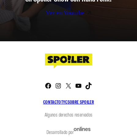
Ver en Youtube
Facebook
Instagram
X
YouTube
TikTok
CONTACTO
TYC
SOBRE SPOILER
Algunos derechos reservados
Desarrollado por