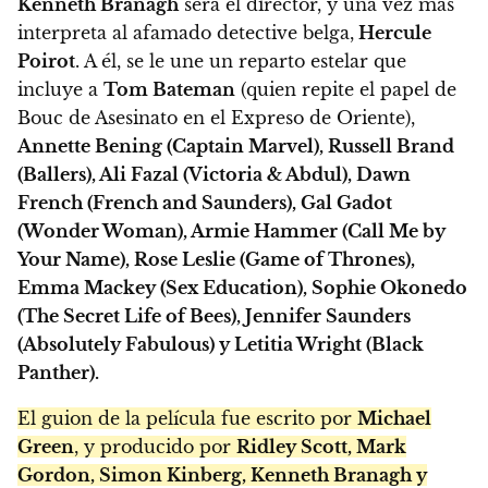
Kenneth Branagh
será el director, y una vez más
interpreta al afamado detective belga,
Hercule
Poirot
. A él, se le une un reparto estelar que
incluye a
Tom Bateman
(quien repite el papel de
Bouc de Asesinato en el Expreso de Oriente),
Annette Bening (Captain Marvel), Russell Brand
(Ballers), Ali Fazal (Victoria & Abdul), Dawn
French (French and Saunders), Gal Gadot
(Wonder Woman), Armie Hammer (Call Me by
Your Name), Rose Leslie (Game of Thrones),
Emma Mackey (Sex Education), Sophie Okonedo
(The Secret Life of Bees), Jennifer Saunders
(Absolutely Fabulous) y Letitia Wright (Black
Panther).
El guion de la película fue escrito por
Michael
Green
, y producido por
Ridley Scott, Mark
Gordon, Simon Kinberg, Kenneth Branagh y