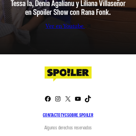
Tessa Ia, Denia Agalianu y Liliana Villaseñor
en Spoiler Show con Rana Fonk.
Ver en Youtube
Facebook
Instagram
X
YouTube
TikTok
CONTACTO
TYC
SOBRE SPOILER
Algunos derechos reservados