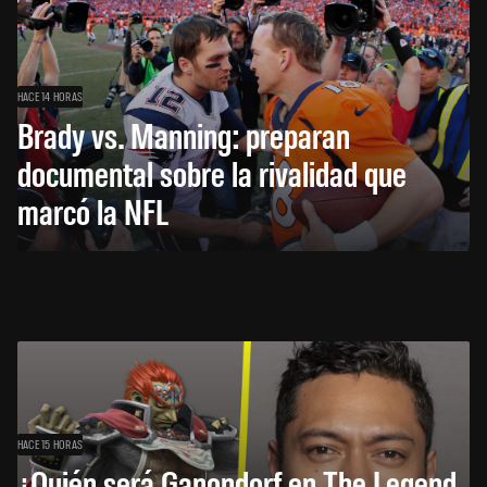
HACE 14 HORAS
Brady vs. Manning: preparan
documental sobre la rivalidad que
marcó la NFL
HACE 15 HORAS
¿Quién será Ganondorf en The Legend