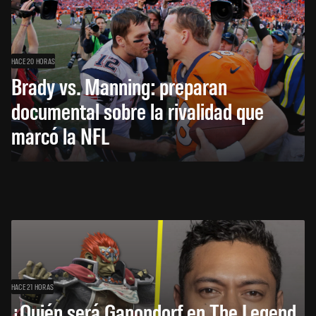
HACE 20 HORAS
Brady vs. Manning: preparan
documental sobre la rivalidad que
marcó la NFL
HACE 21 HORAS
¿Quién será Ganondorf en The Legend