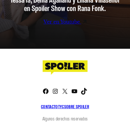
en Spoiler Show con Rana Fonk.
Ver en Youtube
Facebook
Instagram
X
YouTube
TikTok
CONTACTO
TYC
SOBRE SPOILER
Algunos derechos reservados