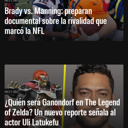
HACE 2 DÍAS
Brady vs. Manning: preparan
documental sobre la rivalidad que
marcó la NFL
HACE 2 DÍAS
¿Quién será Ganondorf en The Legend
of Zelda? Un nuevo reporte señala al
actor Uli Latukefu