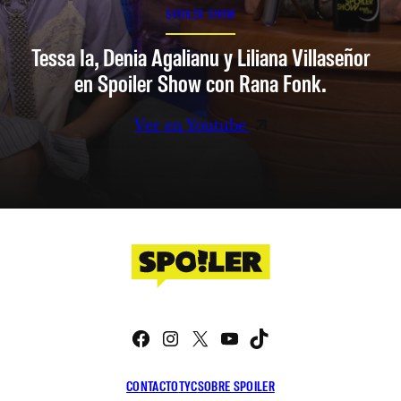
SPOILER SHOW
Tessa Ia, Denia Agalianu y Liliana Villaseñor
en Spoiler Show con Rana Fonk.
Ver en Youtube
Facebook
Instagram
X
YouTube
TikTok
CONTACTO
TYC
SOBRE SPOILER