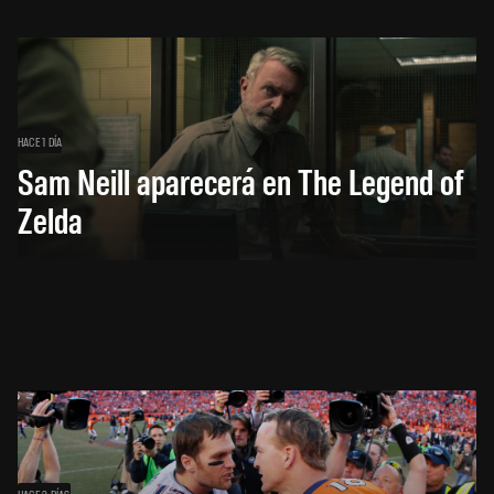
HACE 1 DÍA
Sam Neill aparecerá en The Legend of
Zelda