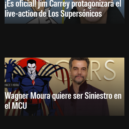
¡Es oficial! Jim Carrey protagonizará el
live-action de Los Supersónicos
HACE 1 HORA
Wagner Moura quiere ser Siniestro en
el MCU