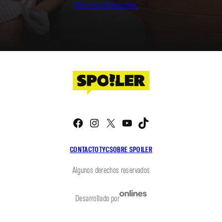
Ver en Youtube
Facebook
Instagram
X
YouTube
TikTok
CONTACTO
TYC
SOBRE SPOILER
Algunos derechos reservados
Desarrollado por