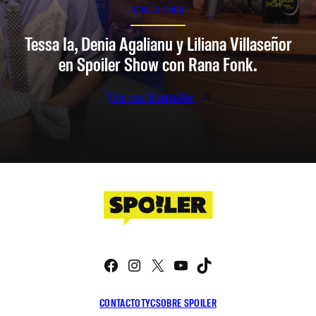
SPOILER SHOW
Tessa Ia, Denia Agalianu y Liliana Villaseñor
en Spoiler Show con Rana Fonk.
Ver en Youtube
Facebook
Instagram
X
YouTube
TikTok
CONTACTO
TYC
SOBRE SPOILER