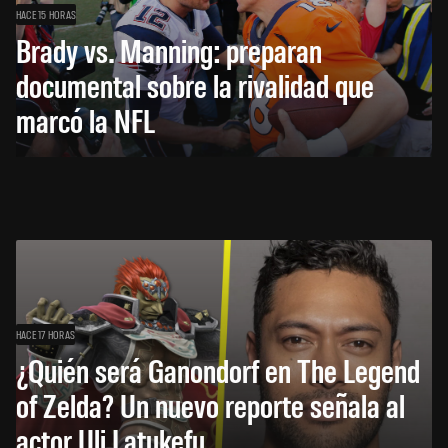
HACE 15 HORAS
Brady vs. Manning: preparan
documental sobre la rivalidad que
marcó la NFL
HACE 17 HORAS
¿Quién será Ganondorf en The Legend
of Zelda? Un nuevo reporte señala al
actor Uli Latukefu