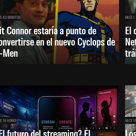
E 43 MINUTOS
HACE 1
it Connor estaría a punto de
El 
onvertirse en el nuevo Cyclops de
Net
-Men
trá
E 16 HORAS
HACE 1
El futuro del streaming? El
Los