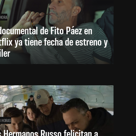
 HORA
documental de Fito Páez en
flix ya tiene fecha de estreno y
iler
8 HORAS
 Hermanos Russo felicitan a