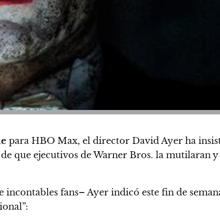
ue
para HBO Max, el director David Ayer ha insisti
 de que ejecutivos de Warner Bros. la mutilaran 
incontables fans– Ayer indicó este fin de semana
ional”: