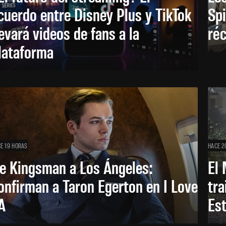
cuerdo entre Disney Plus y TikTok
Sp
levará videos de fans a la
réc
lataforma
E 19 HORAS
HACE 2
e Kingsman a Los Ángeles:
El 
onfirman a Taron Egerton en I Love
tra
A
Es