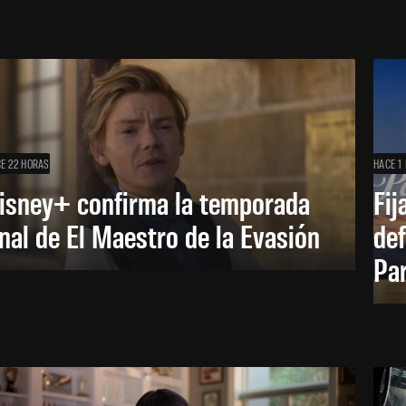
E 22 HORAS
HACE 1 
isney+ confirma la temporada
Fij
inal de El Maestro de la Evasión
def
Pa