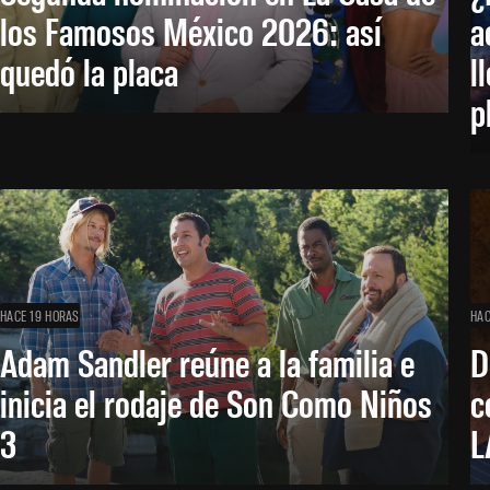
los Famosos México 2026: así
a
quedó la placa
l
p
HACE 19 HORAS
HAC
Adam Sandler reúne a la familia e
D
inicia el rodaje de Son Como Niños
c
3
L