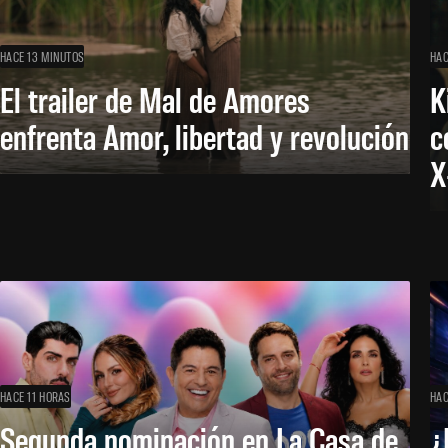
HACE 13 MINUTOS
HAC
El trailer de Mal de Amores
K
enfrenta Amor, libertad y revolución
c
X
HACE 11 HORAS
HAC
Segunda nominación en La Casa de
¿