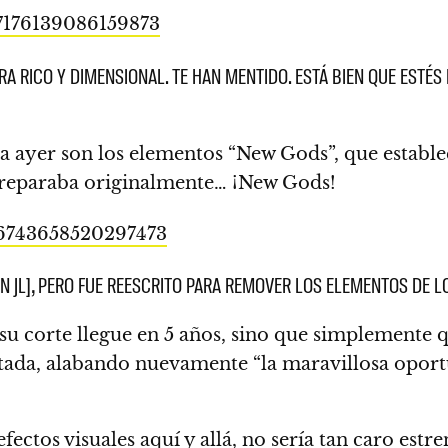
67176139086159873
A RICO Y DIMENSIONAL. TE HAN MENTIDO. ESTÁ BIEN QUE ESTÉS
a ayer son los elementos “New Gods”, que estable
eparaba originalmente… ¡New Gods!
66743658520297473
 EN JL], PERO FUE REESCRITO PARA REMOVER LOS ELEMENTOS DE 
u corte llegue en 5 años, sino que simplemente q
sentada, alabando nuevamente “la maravillosa op
fectos visuales aquí y allá, no sería tan caro estr