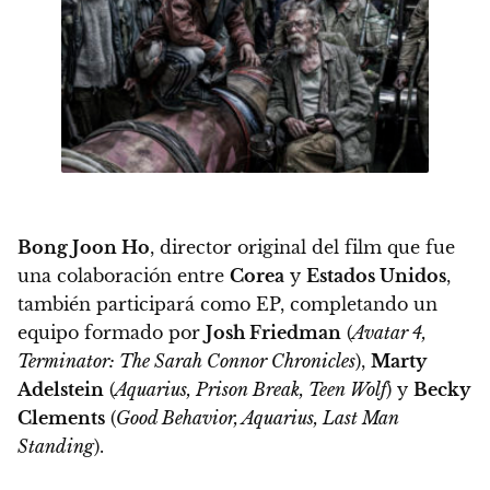
Bong Joon Ho
, director original del film que fue
una colaboración entre
Corea
y
Estados Unidos
,
también participará como EP, completando un
equipo formado por
Josh Friedman
(
Avatar 4,
Terminator: The Sarah Connor Chronicles
),
Marty
Adelstein
(
Aquarius, Prison Break, Teen Wolf
) y
Becky
Clements
(
Good Behavior, Aquarius, Last Man
Standing
).