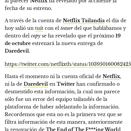
al parecer
Netflix
ha revelado por accidente la
fecha de su estreno.
A través de la cuenta de
Netflix Tailandia
el día de
hoy salió un
tuit
con el
teaser
del que hablábamos y
dentro del
copy
se ha revelado que
el próximo
19
de octubre
estrenará la nueva entrega de
Daredevil.
https://twitter.com/netflixth/status/10395016008242
Hasta el momento ni la cuenta oficial de
Netflix
,
ni la de
Daredevil
en
Twitter
han confirmado o
desmentido esta información,
la cual nos parece
sólo fue un error del equipo tailandés de la
plataforma de haber adelantado la información.
Recordemos que esta no es la primera vez que se
filtra información de esta manera, anteriormente
la renovación de
The End of The F***ing Worl
d