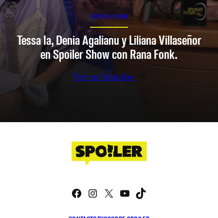
SPOILER SHOW
Tessa Ia, Denia Agalianu y Liliana Villaseñor
en Spoiler Show con Rana Fonk.
Ver en Youtube
Facebook
Instagram
X
YouTube
TikTok