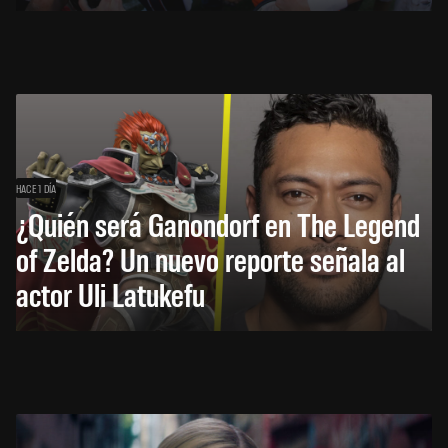
HACE 1 DÍA
¿Quién será Ganondorf en The Legend
of Zelda? Un nuevo reporte señala al
actor Uli Latukefu