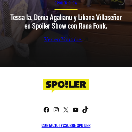
SPOILER SHOW
Tessa Ia, Denia Agalianu y Liliana Villaseñor
en Spoiler Show con Rana Fonk.
Ver en Youtube
Facebook
Instagram
X
YouTube
TikTok
CONTACTO
TYC
SOBRE SPOILER