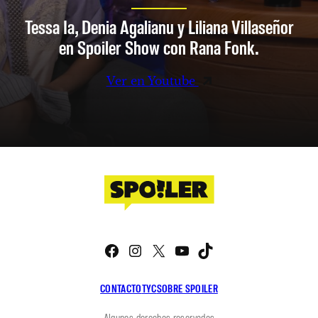
Tessa Ia, Denia Agalianu y Liliana Villaseñor
en Spoiler Show con Rana Fonk.
Ver en Youtube
Facebook
Instagram
X
YouTube
TikTok
CONTACTO
TYC
SOBRE SPOILER
Algunos derechos reservados