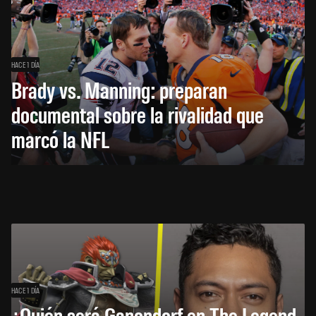
HACE 1 DÍA
Brady vs. Manning: preparan
documental sobre la rivalidad que
marcó la NFL
HACE 1 DÍA
¿Quién será Ganondorf en The Legend