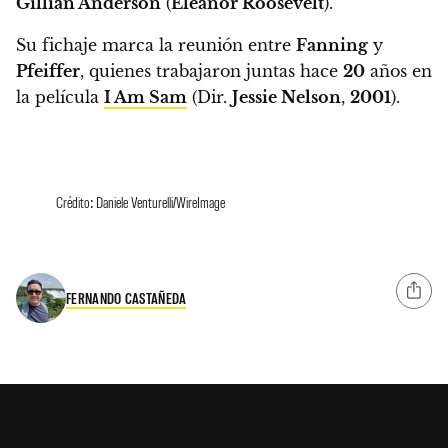
Gillian Anderson
(
Eleanor Roosevelt
).
Su fichaje marca la reunión entre
Fanning
y
Pfeiffer
, quienes trabajaron juntas hace
20
años en
la película
I Am Sam
(Dir.
Jessie Nelson
,
2001
).
Crédito: Daniele Venturelli/WireImage
FERNANDO CASTAÑEDA