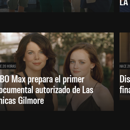
LA
E 20 HORAS
HACE 2
BO Max prepara el primer
Di
ocumental autorizado de Las
fin
hicas Gilmore