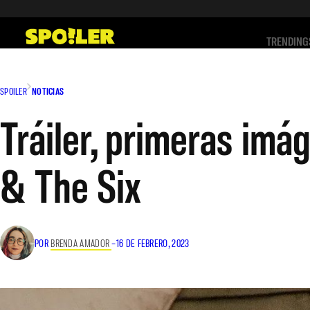
Saltar
al
TRENDING
contenido
SPOILER
NOTICIAS
Tráiler, primeras imá
& The Six
POR
BRENDA AMADOR
–
16 DE FEBRERO, 2023