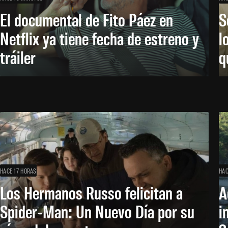
El documental de Fito Páez en
S
Netflix ya tiene fecha de estreno y
l
tráiler
q
HACE 17 HORAS
HAC
Los Hermanos Russo felicitan a
A
Spider-Man: Un Nuevo Día por su
i