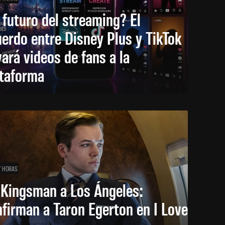
 futuro del streaming? El
erdo entre Disney Plus y TikTok
vará videos de fans a la
ataforma
7 HORAS
 Kingsman a Los Ángeles:
firman a Taron Egerton en I Love