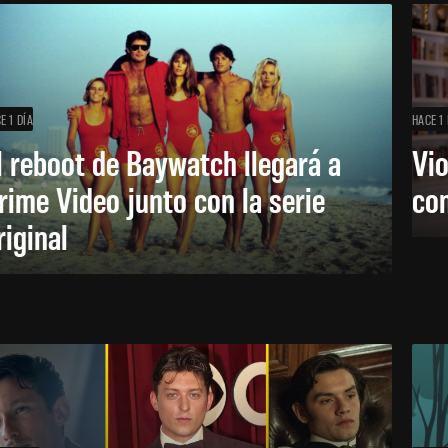
E 1 DÍA
HACE 1 
l reboot de Baywatch llegará a
Vio
rime Video junto con la serie
co
riginal