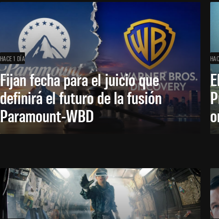
HACE 1 DÍA
HAC
Fijan fecha para el juicio que
E
definirá el futuro de la fusión
P
Paramount-WBD
o