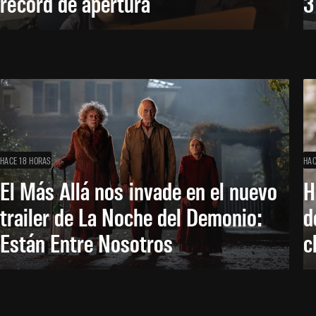
récord de apertura
3
HACE 18 HORAS
HAC
El Más Allá nos invade en el nuevo
H
trailer de La Noche del Demonio:
d
Están Entre Nosotros
c