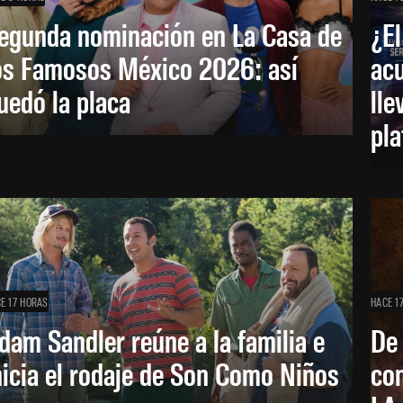
egunda nominación en La Casa de
¿El
os Famosos México 2026: así
acu
uedó la placa
lle
pl
E 17 HORAS
HACE 1
dam Sandler reúne a la familia e
De
nicia el rodaje de Son Como Niños
con