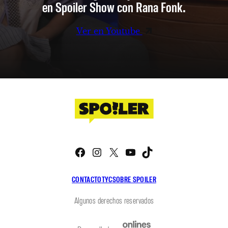
en Spoiler Show con Rana Fonk.
Ver en Youtube
Facebook
Instagram
X
YouTube
TikTok
CONTACTO
TYC
SOBRE SPOILER
Algunos derechos reservados