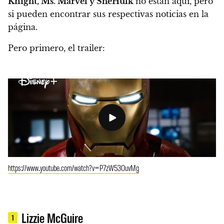
Knight, Ms. Marvel y SheHulk
no están aquí, pero
si pueden encontrar sus respectivas noticias en la
página.
Pero primero, el trailer:
https://www.youtube.com/watch?v=P7zW53OuvMg
Lizzie McGuire
1