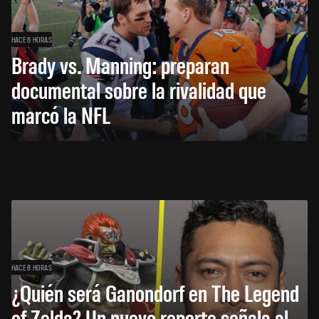
HACE 6 HORAS
Brady vs. Manning: preparan
documental sobre la rivalidad que
marcó la NFL
HACE 8 HORAS
¿Quién será Ganondorf en The Legend
of Zelda? Un nuevo reporte señala al