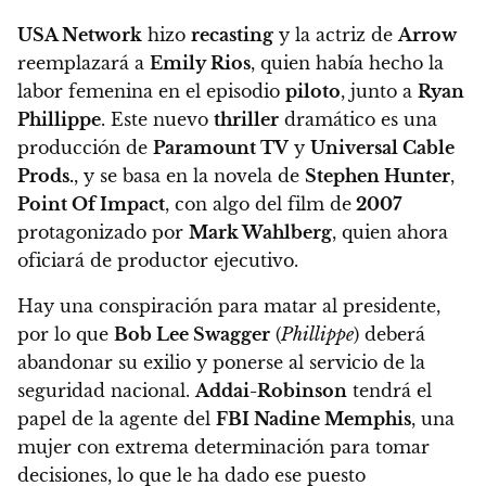
USA Network
hizo
recasting
y la actriz de
Arrow
reemplazará a
Emily Rios
, quien había hecho la
labor femenina en el episodio
piloto
, junto a
Ryan
Phillippe
. Este nuevo
thriller
dramático es una
producción de
Paramount TV
y
Universal Cable
Prods.
, y
se basa en la novela de
Stephen Hunter
,
Point Of Impact
, con algo del film de
2007
protagonizado por
Mark Wahlberg
, quien ahora
oficiará de productor ejecutivo.
Hay una conspiración para matar al presidente,
por lo que
Bob Lee Swagger
(
Phillippe
) deberá
abandonar su exilio y ponerse al servicio de la
seguridad nacional.
Addai-Robinson
tendrá el
papel de la agente del
FBI Nadine Memphis
, una
mujer con extrema determinación para tomar
decisiones, lo que le ha dado ese puesto