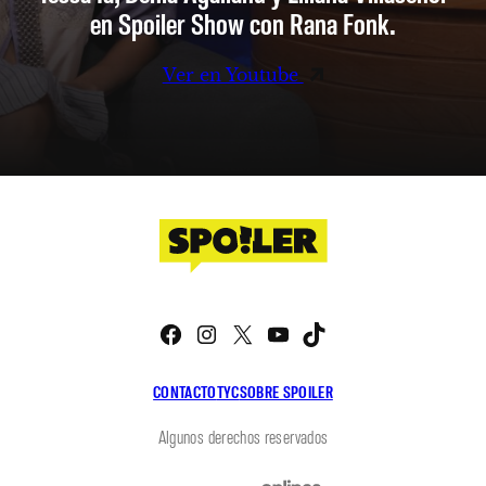
en Spoiler Show con Rana Fonk.
Ver en Youtube
Facebook
Instagram
X
YouTube
TikTok
CONTACTO
TYC
SOBRE SPOILER
Algunos derechos reservados