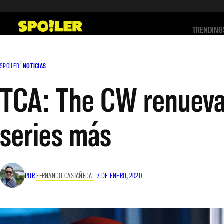
Saltar
al
TRENDING
contenido
SPOILER
NOTICIAS
TCA: The CW renueva T
series más
POR
FERNANDO CASTAÑEDA
–
7 DE ENERO, 2020