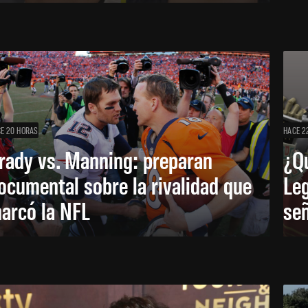
E 20 HORAS
HACE 2
rady vs. Manning: preparan
¿Q
ocumental sobre la rivalidad que
Leg
arcó la NFL
señ