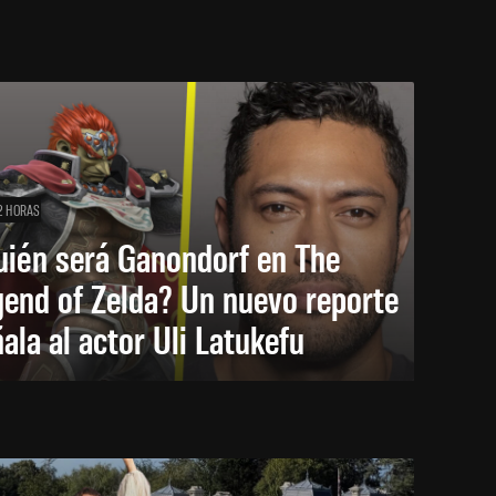
2 HORAS
uién será Ganondorf en The
end of Zelda? Un nuevo reporte
ala al actor Uli Latukefu