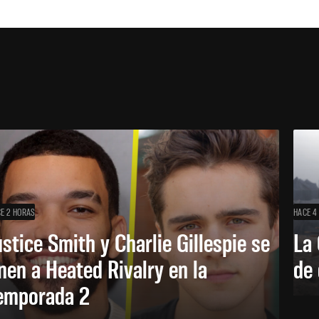
E 2 HORAS
HACE 4
ustice Smith y Charlie Gillespie se
La 
nen a Heated Rivalry en la
de 
emporada 2