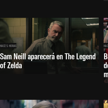
HACE 5 HORAS
HAC
Sam Neill aparecerá en The Legend
B
of Zelda
d
m