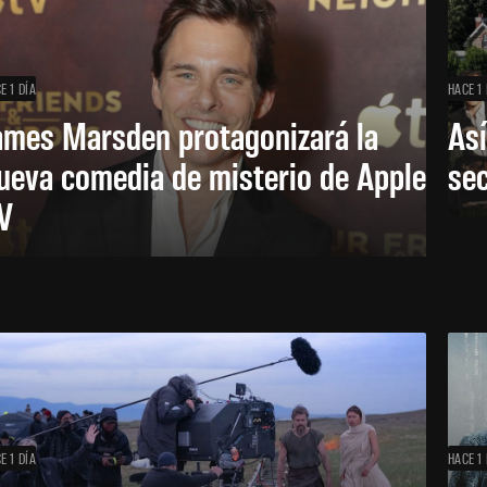
E 1 DÍA
HACE 1 
ames Marsden protagonizará la
Así
ueva comedia de misterio de Apple
se
V
E 1 DÍA
HACE 1 