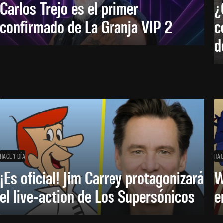
Carlos Trejo es el primer
¿
confirmado de La Granja VIP 2
c
d
HACE 1 DÍA
HAC
¡Es oficial! Jim Carrey protagonizará
W
el live-action de Los Supersónicos
e