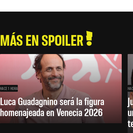
MÁS EN SPOILER
HACE 1 HORA
HAC
Luca Guadagnino será la figura
J
homenajeada en Venecia 2026
u
t