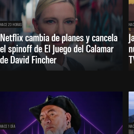
HACE 23 HORAS
HAC
Netflix cambia de planes y cancela
J
el spinoff de El Juego del Calamar
n
de David Fincher
T
HACE 1 DÍA
HAC