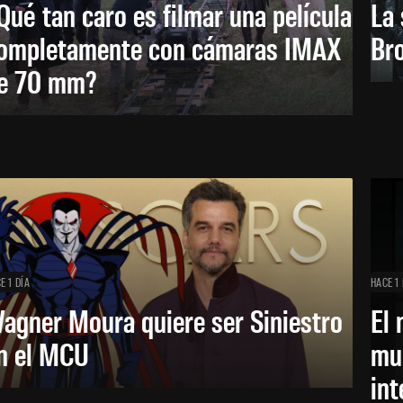
Qué tan caro es filmar una película
La 
ompletamente con cámaras IMAX
Bro
e 70 mm?
E 1 DÍA
HACE 1 
agner Moura quiere ser Siniestro
El 
n el MCU
mue
in