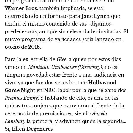
mujer graciosa al turno de día en la tele. Con
Warner Bros.
también implicada, se está
desarrollando un formato para
Jane Lynch
que
tendrá el mismo contenido de sus -digamos-
predecesoras, aunque sin celebridades invitadas. El
nuevo programa de variedades sería lanzado en
otoño de 2018
.
Para la ex-estrella de
Glee
, a quien por estos días
vimos en
Manhunt: Unabomber (Discovery)
, no es
ninguna novedad estar frente a una audiencia en
vivo, ya que fue dos veces host de
Hollywood
Game Night
en NBC, labor por la que se ganó dos
Premios Emmy
. Y hablando de ello, es una de las
únicas tres mujeres que estuvieron al frente de la
ceremonia de premiaciones, siendo
Angela
Lansbury
la primera, y adivinen quién la segunda…
Sí,
Ellen Degeneres
.