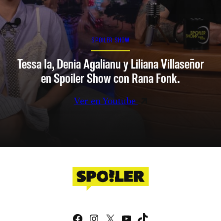
SPOILER SHOW
Tessa Ia, Denia Agalianu y Liliana Villaseñor
en Spoiler Show con Rana Fonk.
Ver en Youtube
Facebook
Instagram
X
YouTube
TikTok