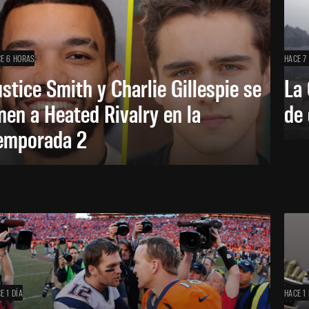
E 6 HORAS
HACE 7
ustice Smith y Charlie Gillespie se
La 
nen a Heated Rivalry en la
de 
emporada 2
E 1 DÍA
HACE 1 