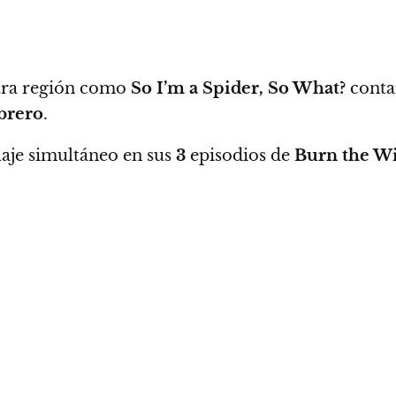
tra región como
So I’m a Spider, So What?
conta
brero
.
aje simultáneo en sus
3
episodios de
Burn the W