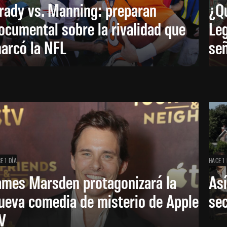
rady vs. Manning: preparan
¿Q
ocumental sobre la rivalidad que
Leg
arcó la NFL
señ
E 1 DÍA
HACE 1 
ames Marsden protagonizará la
Así
ueva comedia de misterio de Apple
se
V