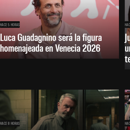
HACE 5 HORAS
HAC
Luca Guadagnino será la figura
J
homenajeada en Venecia 2026
u
t
HACE 8 HORAS
HAC