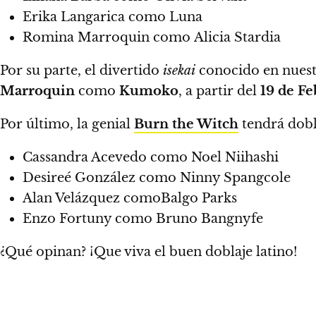
Erika Langarica como Luna
Romina Marroquin como Alicia Stardia
Por su parte, el divertido
isekai
conocido en nues
Marroquin
como
Kumoko
, a partir del
19 de Fe
Por último, la genial
Burn the Witch
tendrá dobl
Cassandra Acevedo como Noel Niihashi
Desireé González como Ninny Spangcole
Alan Velázquez comoBalgo Parks
Enzo Fortuny como Bruno Bangnyfe
¿Qué opinan?
¡Que viva el buen doblaje latino!