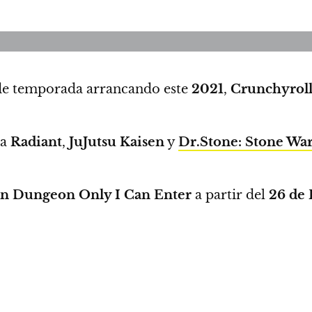
 de temporada
arrancando este
2021
,
Crunchyrol
ra
Radiant
,
JuJutsu Kaisen
y
Dr.Stone: Stone War
n Dungeon Only I Can Enter
a partir del
26 de 