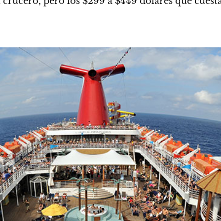
l crucero
, pero los $299 a $449 dólares que cuest