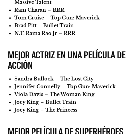
Massive Talent
Ram Charan
–
RRR
Tom Cruise
–
Top Gun: Maverick
Brad Pitt
–
Bullet Train
N.T. Rama Rao Jr
–
RRR
MEJOR ACTRIZ EN UNA PELÍCULA DE
ACCIÓN
Sandra Bullock
–
The Lost City
Jennifer Connelly
–
Top Gun: Maverick
Viola Davis
–
The Woman King
Joey King
–
Bullet Train
Joey King
–
The Princess
MEJOR PELÍCULA DE SUPERHÉROES