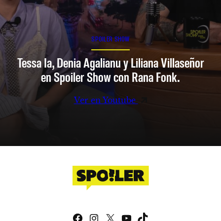
SPOILER SHOW
Tessa Ia, Denia Agalianu y Liliana Villaseñor
en Spoiler Show con Rana Fonk.
Ver en Youtube
Facebook
Instagram
X
YouTube
TikTok