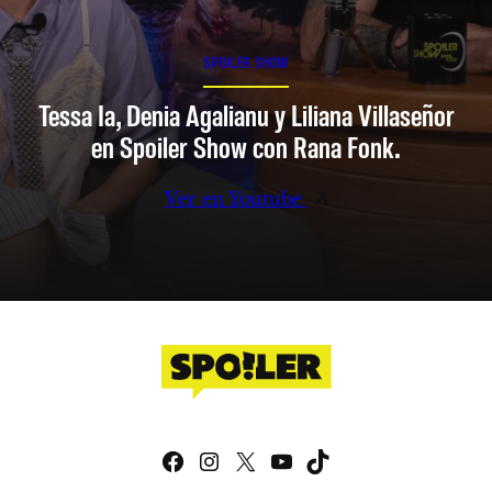
SPOILER SHOW
Tessa Ia, Denia Agalianu y Liliana Villaseñor
en Spoiler Show con Rana Fonk.
Ver en Youtube
Facebook
Instagram
X
YouTube
TikTok