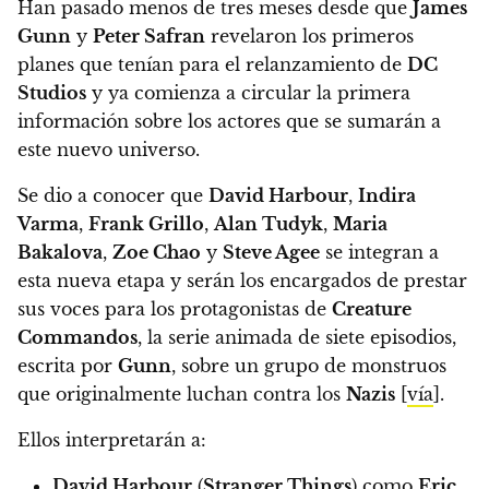
Han pasado menos de tres meses desde que
James
Gunn
y
Peter Safran
revelaron los primeros
planes que tenían para el relanzamiento de
DC
Studios
y ya comienza a circular la primera
información sobre los actores que se sumarán a
este nuevo universo.
Se dio a conocer que
David Harbour
,
Indira
Varma
,
Frank Grillo
,
Alan Tudyk
,
Maria
Bakalova
,
Zoe Chao
y
Steve Agee
se integran a
esta nueva etapa y serán los encargados de prestar
sus voces para los protagonistas de
Creature
Commandos
,
la serie animada de siete episodios,
escrita por
Gunn
, sobre un grupo de monstruos
que originalmente luchan contra los
Nazis
[
vía
].
Ellos interpretarán a:
David Harbour
(
Stranger Things
) como
Eric