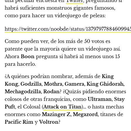
una peculiar encuesta en
Twitter
, preguntando si
habrá suficientes monstruos gigantes famosos,
como para hacer un videojuego de peleas:
https://twitter.com/noobde/status/1379797788460994
Como pueden ver, de los más de 50 votos es
patente que la mayoría quiere un videojuego así.
Ahora
Boon
pregunta si habrá al menos unos 15
para hacerlo.
¿A quiénes podrían nombrar, además de
King
Kong, Godzilla, Mothra, Gamera, King Ghidorah,
Mechagodzilla, Rodan
? ¿Quizás pidiendo enormes
colosos de otras franquicias, como
Ultraman, Stay
Puft
, el Colosal (
Attack on Titan
)…
o hasta mechas
enormes como
Mazinger Z, Megazord,
titanes de
Pacific Rim
y
Voltron
?