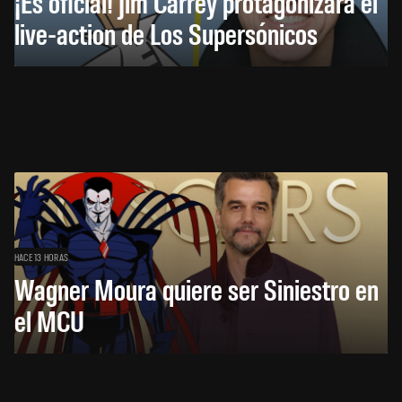
¡Es oficial! Jim Carrey protagonizará el
live-action de Los Supersónicos
HACE 13 HORAS
Wagner Moura quiere ser Siniestro en
el MCU