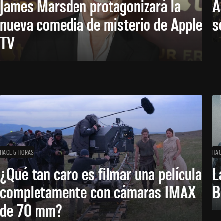
James Marsden protagonizará la
A
nueva comedia de misterio de Apple
s
TV
HACE 5 HORAS
HAC
¿Qué tan caro es filmar una película
L
completamente con cámaras IMAX
B
de 70 mm?