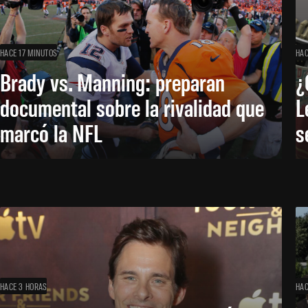
HACE 17 MINUTOS
HAC
Brady vs. Manning: preparan
¿
documental sobre la rivalidad que
L
marcó la NFL
s
HACE 3 HORAS
HAC