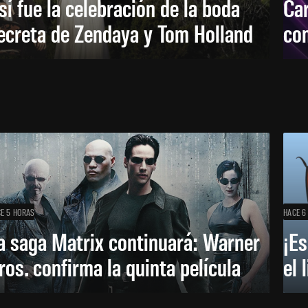
sí fue la celebración de la boda
Car
ecreta de Zendaya y Tom Holland
con
E 5 HORAS
HACE 6
a saga Matrix continuará: Warner
¡Es
ros. confirma la quinta película
el 