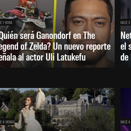
E 1 HORA
HACE 3
Quién será Ganondorf en The
Net
egend of Zelda? Un nuevo reporte
el 
eñala al actor Uli Latukefu
de 
E 4 HORAS
HACE 4